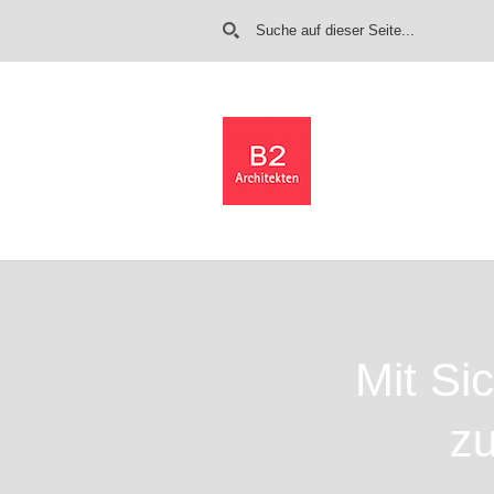
G
o to
Ho
me
Mit Si
zu